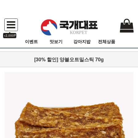
+2,000P
이벤트
맛보기
강아지밥
전체상품
[30% 할인] 양블오트밀스틱 70g