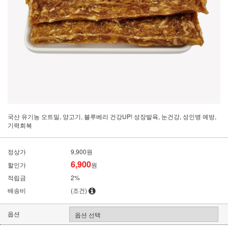
국산 유기농 오트밀, 양고기, 블루베리 건강UP! 성장발육, 눈건강, 성인병 예방,
기력회복
정상가
9,900원
6,900
할인가
원
적립금
2%
배송비
(조건)
옵션