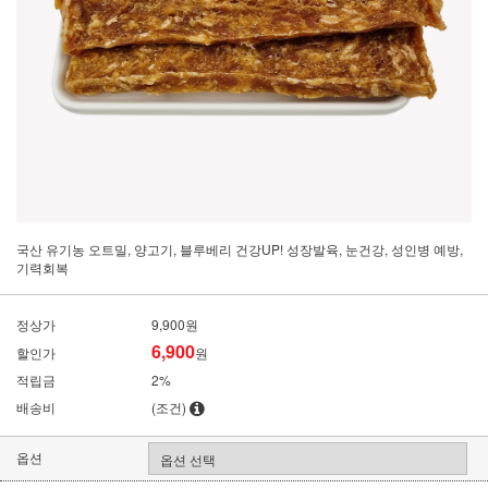
국산 유기농 오트밀, 양고기, 블루베리 건강UP! 성장발육, 눈건강, 성인병 예방,
기력회복
정상가
9,900원
6,900
할인가
원
적립금
2%
배송비
(조건)
옵션