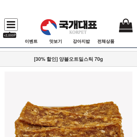
+2,000P
이벤트
맛보기
강아지밥
전체상품
[30% 할인] 양블오트밀스틱 70g