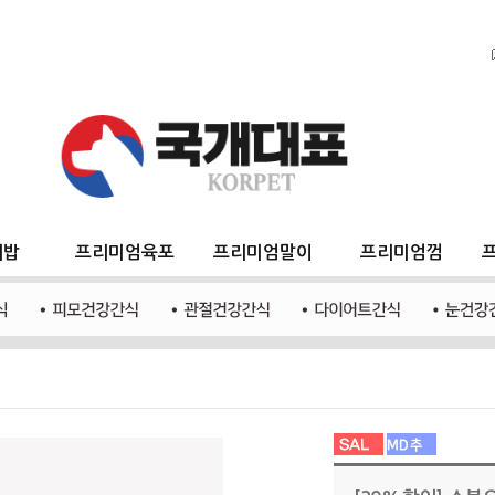
지밥
프리미엄육포
프리미엄말이
프리미엄껌