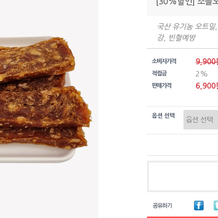
[30%할인] 소블
국산 유기농 오트밀,
강, 빈혈예방
9,900
소비자가격
2%
적립금
6,900
판매가격
옵션 선택