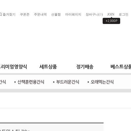
즐겨찾기
쿠폰존
주문내역
선물함
마이페이지
장바구니(
)
JOIN
로그인
0
+2,000P
프리미엄영양식
세트상품
정기배송
베스트상