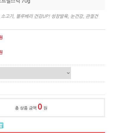
오트밀스틱 70g
 소고기, 블루베리 건강UP! 성장발육, 눈건강, 관절건
원
원
0
총 상품 금액
원