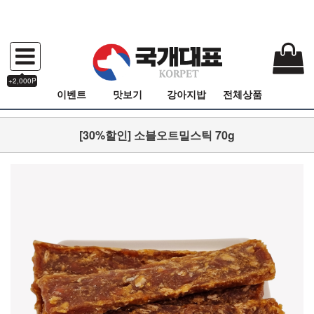
+2,000P
이벤트
맛보기
강아지밥
전체상품
[30%할인] 소블오트밀스틱 70g