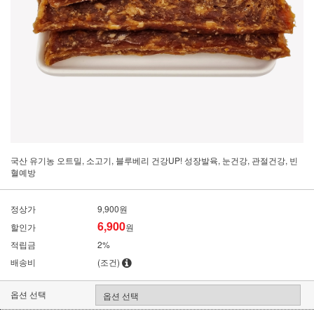
국산 유기농 오트밀, 소고기, 블루베리 건강UP! 성장발육, 눈건강, 관절건강, 빈
혈예방
정상가
9,900원
6,900
할인가
원
적립금
2%
배송비
(조건)
옵션 선택