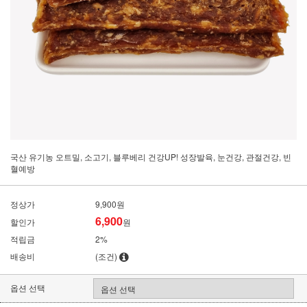
국산 유기농 오트밀, 소고기, 블루베리 건강UP! 성장발육, 눈건강, 관절건강, 빈
혈예방
정상가
9,900원
6,900
할인가
원
적립금
2%
배송비
(조건)
옵션 선택