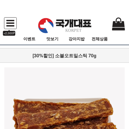
+2,000P
이벤트
맛보기
강아지밥
전체상품
[30%할인] 소블오트밀스틱 70g