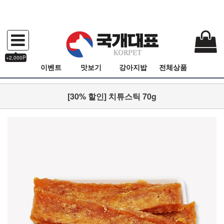
+2,000P
이벤트
맛보기
강아지밥
전체상품
[30% 할인] 치튜스틱 70g