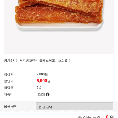
참치&치킨 저지방고단백,콜레스테롤↓,소화흡수↑
정상가
9,800원
6,900
할인가
원
적립금
2%
배송비
(조건)
옵션 선택
0
원
총 상품 금액