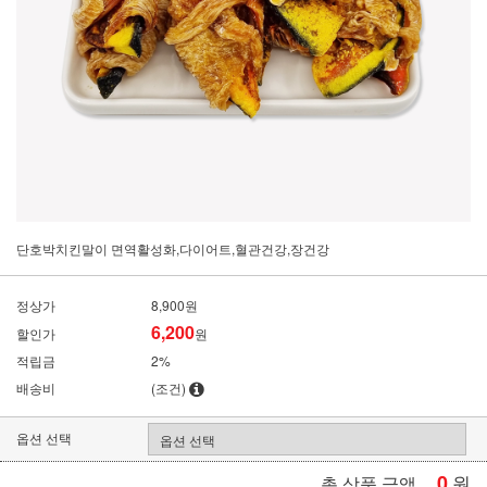
단호박치킨말이 면역활성화,다이어트,혈관건강,장건강
정상가
8,900원
6,200
할인가
원
적립금
2%
배송비
(조건)
옵션 선택
0
원
총 상품 금액