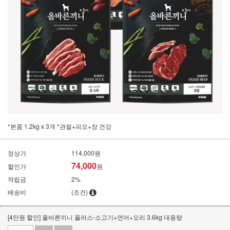
*본품 1.2kg x 3개 *관절+피모+장 건강
정상가
114,000원
74,000
할인가
원
적립금
2%
배송비
(조건)
[4만원 할인] 올바른끼니 플러스-소고기+연어+오리 3.6kg 대용량