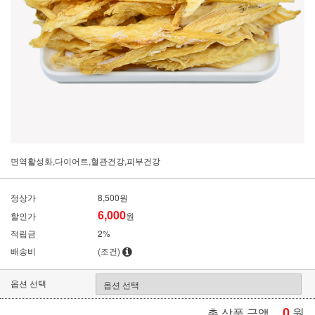
면역활성화,다이어트,혈관건강,피부건강
정상가
8,500원
6,000
할인가
원
적립금
2%
배송비
(조건)
옵션 선택
0
원
총 상품 금액