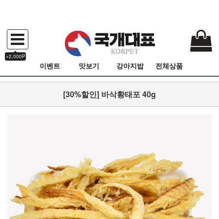
+2,000P
이벤트
맛보기
강아지밥
전체상품
[30%할인] 바삭황태포 40g