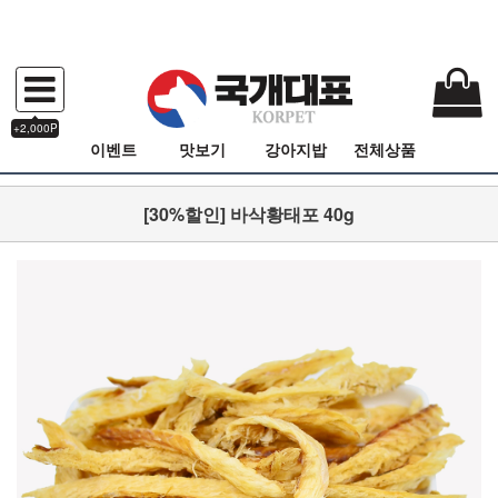
+2,000P
이벤트
맛보기
강아지밥
전체상품
[30%할인] 바삭황태포 40g