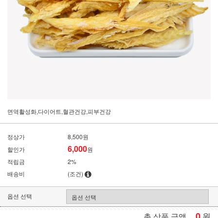
면역활성화,다이어트,혈관건강,피부건강
정상가
8,500원
6,000
할인가
원
적립금
2%
배송비
(조건)
옵션 선택
0
원
총 상품 금액