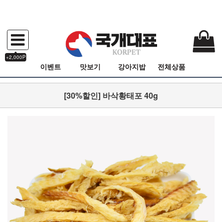
+2,000P
이벤트
맛보기
강아지밥
전체상품
[30%할인] 바삭황태포 40g