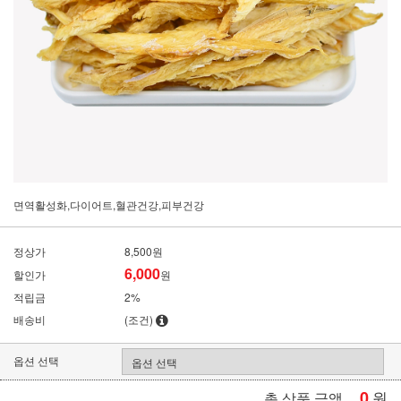
면역활성화,다이어트,혈관건강,피부건강
정상가
8,500원
6,000
할인가
원
적립금
2%
배송비
(조건)
옵션 선택
0
원
총 상품 금액