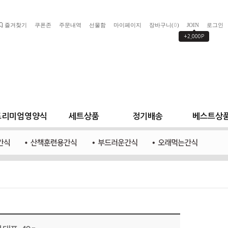
즐겨찾기
쿠폰존
주문내역
선물함
마이페이지
장바구니(
)
JOIN
로그인
0
+2,000P
프리미엄영양식
세트상품
정기배송
베스트상