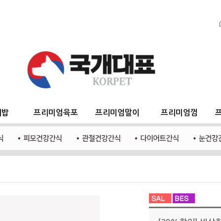
지밥
프리미엄육포
프리미엄말이
프리미엄껌