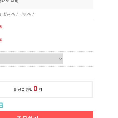
황태포 40g
트,혈관건강,피부건강
원
원
0
총 상품 금액
원