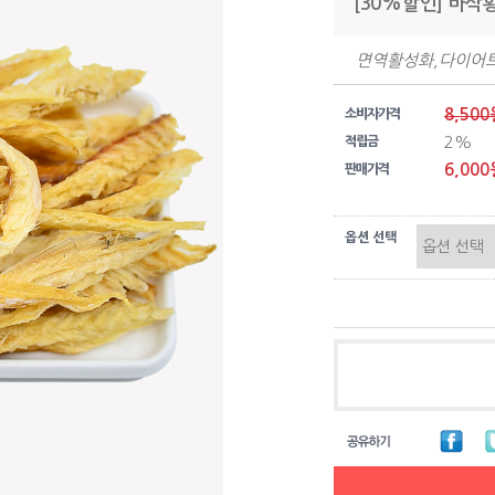
[30%할인] 바삭
면역활성화,다이어
8,500
소비자가격
2%
적립금
6,000
판매가격
옵션 선택