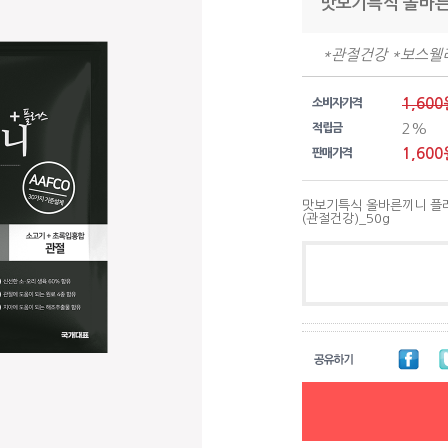
맛보기특식 올바른
*관절건강 *보스웰리
1,600
소비자가격
2%
적립금
1,600
판매가격
맛보기특식 올바른끼니 플
(관절건강)_50g