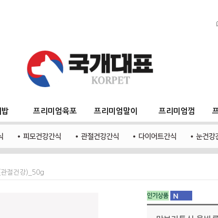
지밥
프리미엄육포
프리미엄말이
프리미엄껌
관절건강)_50g