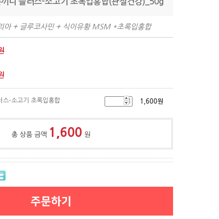
끼니 플러스-소고기 초록입홍합(관절건강)_50g
아 + 글루코사민 + 식이유황 MSM *초록입홍합
원
원
러스-소고기 초록입홍합
1,600
원
1,600
총 상품 금액
원