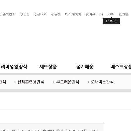
즐겨찾기
쿠폰존
주문내역
선물함
마이페이지
장바구니(
)
JOIN
로그인
0
+2,000P
프리미엄영양식
세트상품
정기배송
베스트상