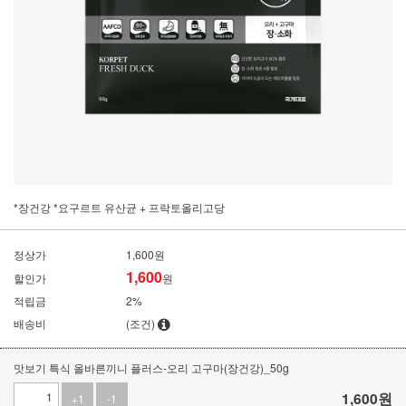
*장건강 *요구르트 유산균 + 프락토올리고당
정상가
1,600원
1,600
할인가
원
적립금
2%
배송비
(조건)
맛보기 특식 올바른끼니 플러스-오리 고구마(장건강)_50g
1,600
원
+1
-1