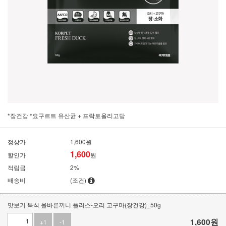
*장건강 *요구르트 유산균 + 프락토올리고당
정상가
1,600원
1,600
할인가
원
적립금
2%
배송비
(조건)
맛보기 특식 올바른끼니 플러스-오리 고구마(장건강)_50g
1,600
원
+1
-1