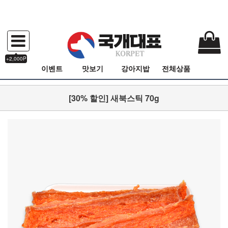
+2,000P
이벤트
맛보기
강아지밥
전체상품
[30% 할인] 새북스틱 70g