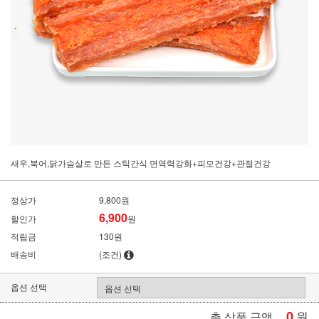
새우,북어,닭가슴살로 만든 스틱간식 면역력강화+피모건강+관절건강
정상가
9,800원
6,900
할인가
원
적립금
130원
배송비
(조건)
옵션 선택
0
원
총 상품 금액