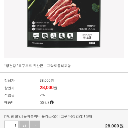
*장건강 *요구르트 유산균 + 프락토올리고당
정상가
38,000원
28,000
할인가
원
적립금
2%
배송비
(조건)
[1만원 할인] 올바른끼니 플러스-오리 고구마(장건강)1.2kg
28,000
원
+1
-1