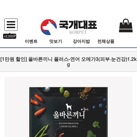
+2,000P
이벤트
맛보기
강아지밥
전체상품
[1만원 할인] 올바른끼니 플러스-연어 오메가3(피부·눈건강)1.2k
g