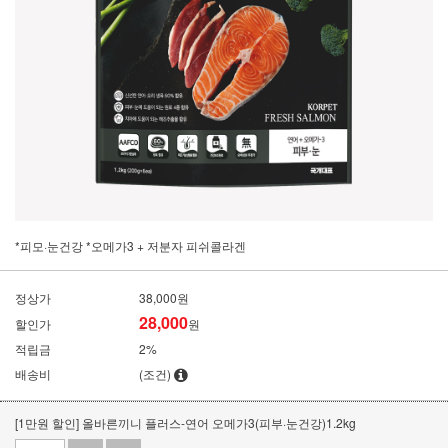
*피모·눈건강 *오메가3 + 저분자 피쉬콜라겐
정상가
38,000원
28,000
할인가
원
적립금
2%
배송비
(조건)
[1만원 할인] 올바른끼니 플러스-연어 오메가3(피부·눈건강)1.2kg