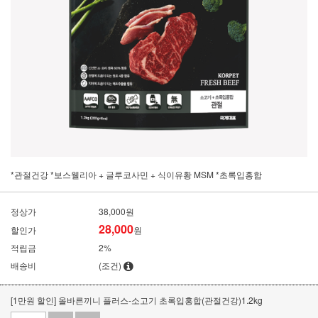
*관절건강 *보스웰리아 + 글루코사민 + 식이유황 MSM *초록입홍합
정상가
38,000원
28,000
할인가
원
적립금
2%
배송비
(조건)
[1만원 할인] 올바른끼니 플러스-소고기 초록입홍합(관절건강)1.2kg