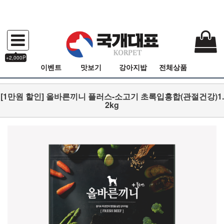
+2,000P
이벤트
맛보기
강아지밥
전체상품
[1만원 할인] 올바른끼니 플러스-소고기 초록입홍합(관절건강)1.
2kg