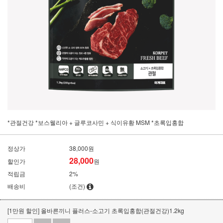
*관절건강 *보스웰리아 + 글루코사민 + 식이유황 MSM *초록입홍합
정상가
38,000원
28,000
할인가
원
적립금
2%
배송비
(조건)
[1만원 할인] 올바른끼니 플러스-소고기 초록입홍합(관절건강)1.2kg