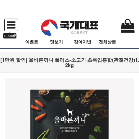
+2,000P
이벤트
맛보기
강아지밥
전체상품
[1만원 할인] 올바른끼니 플러스-소고기 초록입홍합(관절건강)1.
2kg