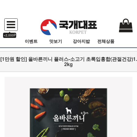
+2,000P
이벤트
맛보기
강아지밥
전체상품
[1만원 할인] 올바른끼니 플러스-소고기 초록입홍합(관절건강)1.
2kg