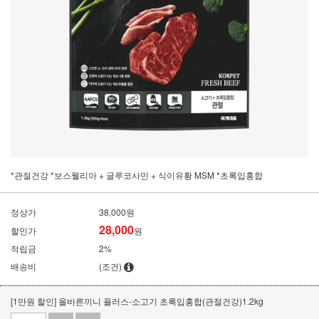
*관절건강 *보스웰리아 + 글루코사민 + 식이유황 MSM *초록입홍합
정상가
38,000원
28,000
할인가
원
적립금
2%
배송비
(조건)
[1만원 할인] 올바른끼니 플러스-소고기 초록입홍합(관절건강)1.2kg