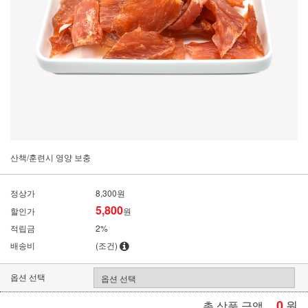
산책/훈련시 영양 보충
정상가
8,300원
5,800
할인가
원
적립금
2%
배송비
(조건)
옵션 선택
0
원
총 상품 금액