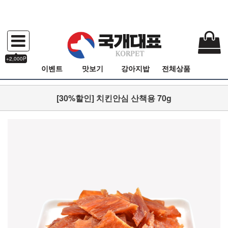
+2,000P
이벤트
맛보기
강아지밥
전체상품
[30%할인] 치킨안심 산책용 70g