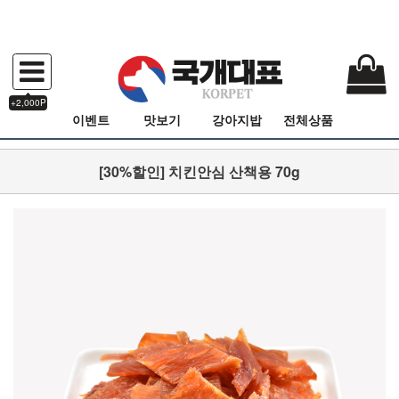
+2,000P
이벤트
맛보기
강아지밥
전체상품
[30%할인] 치킨안심 산책용 70g