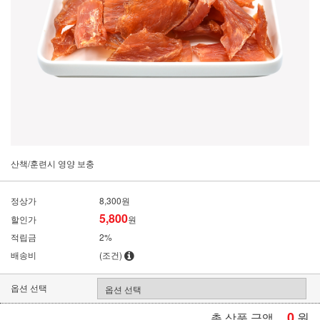
산책/훈련시 영양 보충
정상가
8,300원
5,800
할인가
원
적립금
2%
배송비
(조건)
옵션 선택
0
원
총 상품 금액