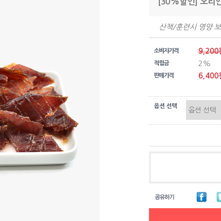
[30%할인] 오리
산책/훈련시 영양 
9,200
소비자가격
2%
적립금
6,400
판매가격
옵션 선택