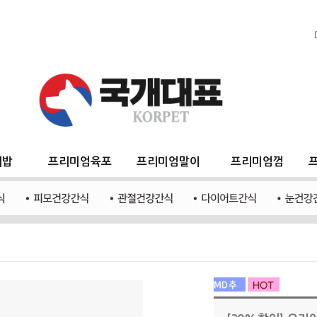
지밥
프리미엄육포
프리미엄말이
프리미엄껌