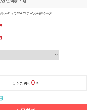
안심 산책용 70g
보충 /원기회복+피부재생+혈액순환
원
원
0
총 상품 금액
원