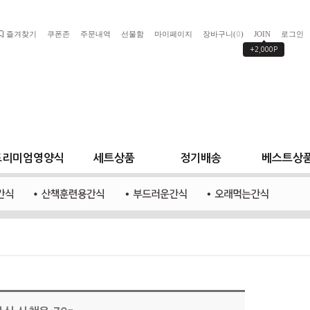
즐겨찾기
쿠폰존
주문내역
선물함
마이페이지
장바구니(
)
JOIN
로그인
0
+2,000P
프리미엄영양식
세트상품
정기배송
베스트상