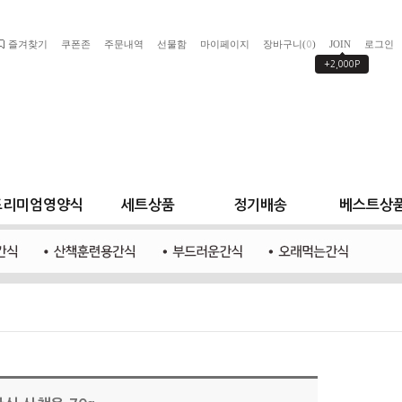
즐겨찾기
쿠폰존
주문내역
선물함
마이페이지
장바구니(
)
JOIN
로그인
0
+2,000P
프리미엄영양식
세트상품
정기배송
베스트상