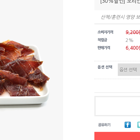
[30%할인] 오리
산책/훈련시 영양 
9,200
소비자가격
2%
적립금
6,400
판매가격
옵션 선택