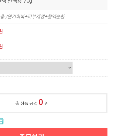
안심 산책용 70g
보충 /원기회복+피부재생+혈액순환
원
원
0
총 상품 금액
원