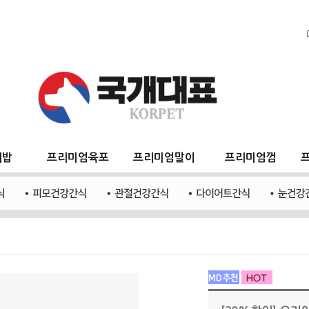
지밥
프리미엄육포
프리미엄말이
프리미엄껌