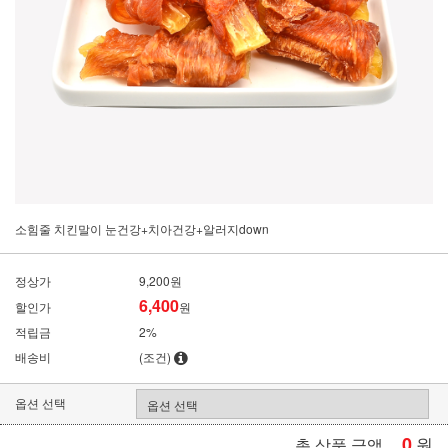
소힘줄 치킨말이 눈건강+치아건강+알러지down
정상가
9,200원
6,400
할인가
원
적립금
2%
배송비
(조건)
옵션 선택
0
원
총 상품 금액