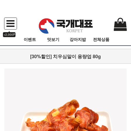
+2,000P
이벤트
맛보기
강아지밥
전체상품
[30%할인] 치우심말이 용량업 80g