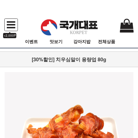
+2,000P
이벤트
맛보기
강아지밥
전체상품
[30%할인] 치우심말이 용량업 80g