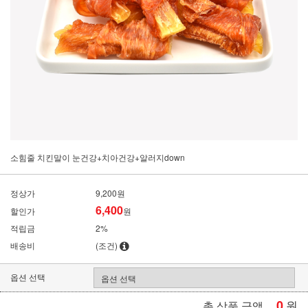
소힘줄 치킨말이 눈건강+치아건강+알러지down
정상가
9,200원
6,400
할인가
원
적립금
2%
배송비
(조건)
옵션 선택
0
원
총 상품 금액