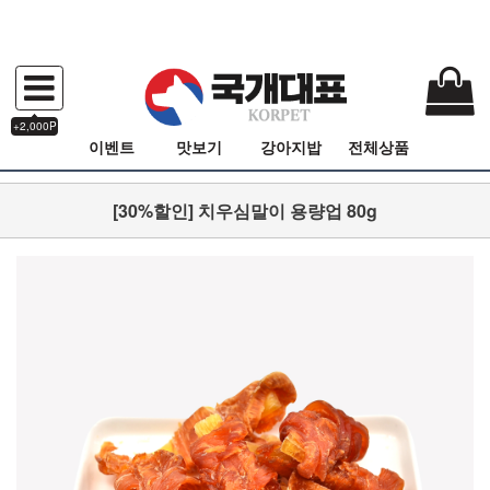
+2,000P
이벤트
맛보기
강아지밥
전체상품
[30%할인] 치우심말이 용량업 80g