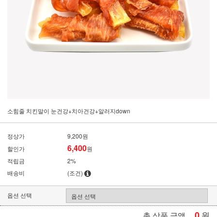
소힘줄 치킨말이 눈건강+치아건강+알러지down
정상가
9,200원
6,400
할인가
원
적립금
2%
배송비
(조건)
옵션 선택
0
원
총 상품 금액