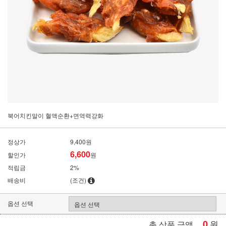
북어치킨말이 혈액순환+면역력강화
정상가
9,400원
6,600
할인가
원
적립금
2%
배송비
(조건)
옵션 선택
0
원
총 상품 금액