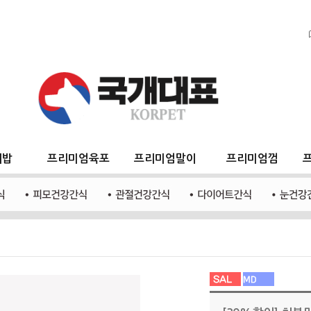
지밥
프리미엄육포
프리미엄말이
프리미엄껌