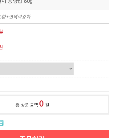
말이 용량업 80g
순환+면역력강화
원
원
0
총 상품 금액
원