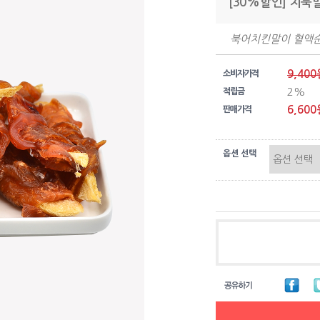
[30%할인] 치북
북어치킨말이 혈액
9,400
소비자가격
2%
적립금
6,600
판매가격
옵션 선택