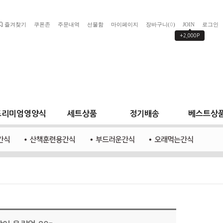
즐겨찾기
쿠폰존
주문내역
선물함
마이페이지
장바구니(
)
JOIN
로그인
0
+2,000P
프리미엄영양식
세트상품
정기배송
베스트상