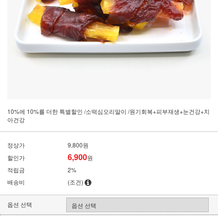
10%에 10%를 더한 특별할인 /소떡심오리말이 /원기회복+피부재생+눈건강+치
아건강
정상가
9,800원
6,900
할인가
원
적립금
2%
배송비
(조건)
옵션 선택