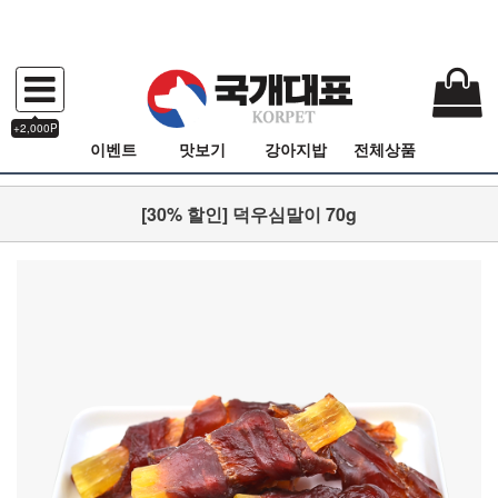
+2,000P
이벤트
맛보기
강아지밥
전체상품
[30% 할인] 덕우심말이 70g