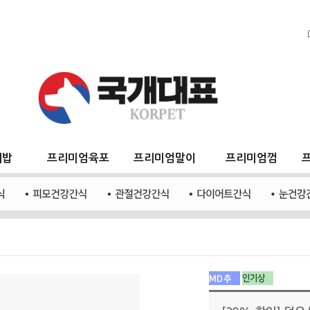
지밥
프리미엄육포
프리미엄말이
프리미엄껌