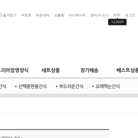
즐겨찾기
쿠폰존
주문내역
선물함
마이페이지
장바구니(
)
JOIN
로그인
0
+2,000P
프리미엄영양식
세트상품
정기배송
베스트상