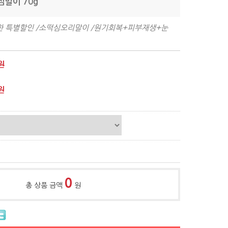
심말이 70g
더한 특별할인 /소떡심오리말이 /원기회복+피부재생+눈
원
원
0
총 상품 금액
원