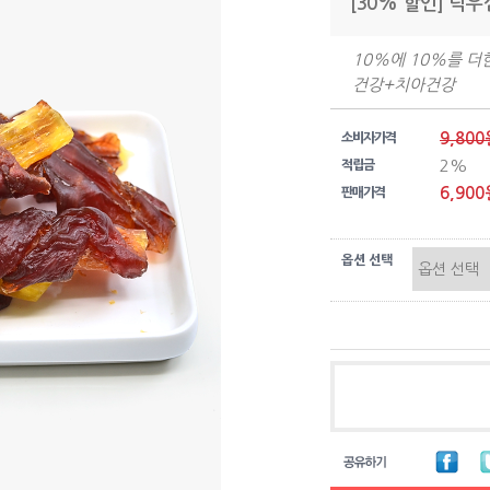
[30% 할인] 덕우
10%에 10%를 
건강+치아건강
9,800
소비자가격
2%
적립금
6,900
판매가격
옵션 선택