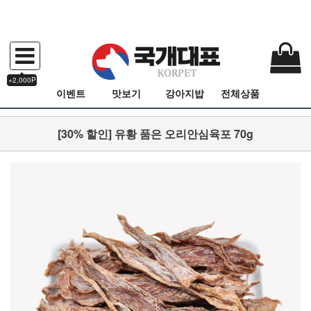
+2,000P
이벤트
맛보기
강아지밥
전체상품
[30% 할인] 유황 품은 오리안심육포 70g