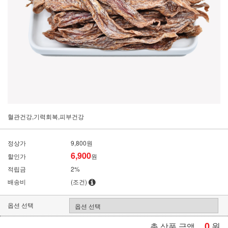
혈관건강,기력회복,피부건강
정상가
9,800원
6,900
할인가
원
적립금
2%
배송비
(조건)
옵션 선택
0
원
총 상품 금액