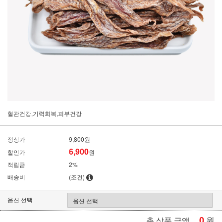
혈관건강,기력회복,피부건강
정상가
9,800원
6,900
할인가
원
적립금
2%
배송비
(조건)
옵션 선택
0
원
총 상품 금액