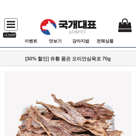
+2,000P
이벤트
맛보기
강아지밥
전체상품
[30% 할인] 유황 품은 오리안심육포 70g