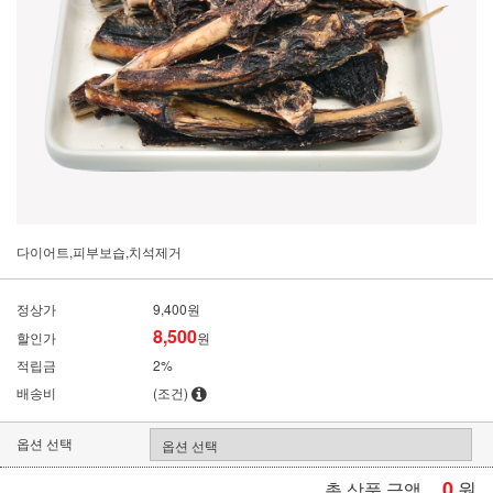
다이어트,피부보습,치석제거
정상가
9,400원
8,500
할인가
원
적립금
2%
배송비
(조건)
옵션 선택
0
원
총 상품 금액