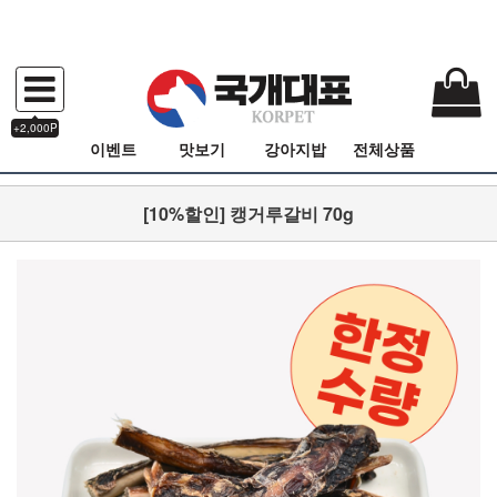
+2,000P
이벤트
맛보기
강아지밥
전체상품
[10%할인] 캥거루갈비 70g