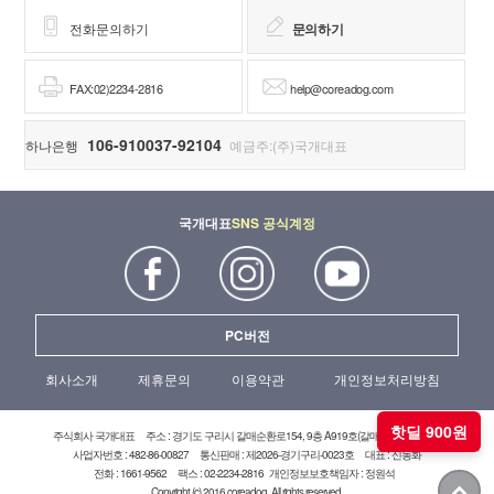
전화문의하기
문의하기
FAX:02)2234-2816
help@coreadog.com
106-910037-92104
하나은행
예금주:(주)국개대표
국개대표
SNS 공식계정
PC버전
회사소개
제휴문의
이용약관
개인정보처리방침
핫딜 900원
주식회사 국개대표
주소 : 경기도 구리시 갈매순환로154, 9층 A919호(갈매현대테라타워)
사업자번호 : 482-86-00827
통신판매 : 제2026-경기구리-0023호
대표 : 신동화
전화 : 1661-9562
팩스 : 02-2234-2816
개인정보보호책임자 : 정원석
Copyright (c) 2016 coreadog. All rights reserved.