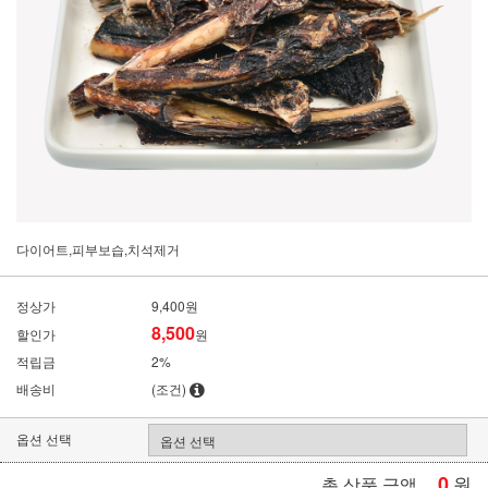
다이어트,피부보습,치석제거
정상가
9,400원
8,500
할인가
원
적립금
2%
배송비
(조건)
옵션 선택
0
원
총 상품 금액