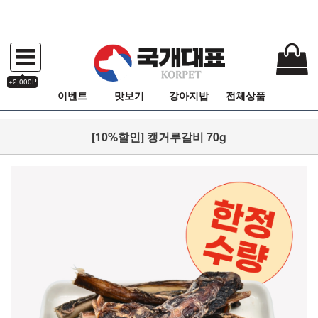
+2,000P
이벤트
맛보기
강아지밥
전체상품
[10%할인] 캥거루갈비 70g