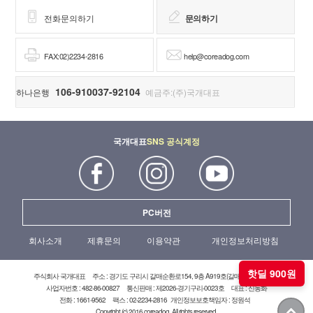
전화문의하기
문의하기
FAX:02)2234-2816
help@coreadog.com
106-910037-92104
하나은행
예금주:(주)국개대표
국개대표
SNS 공식계정
PC버전
회사소개
제휴문의
이용약관
개인정보처리방침
핫딜 900원
주식회사 국개대표
주소 : 경기도 구리시 갈매순환로154, 9층 A919호(갈매현대테라타워)
사업자번호 : 482-86-00827
통신판매 : 제2026-경기구리-0023호
대표 : 신동화
전화 : 1661-9562
팩스 : 02-2234-2816
개인정보보호책임자 : 정원석
Copyright (c) 2016 coreadog. All rights reserved.