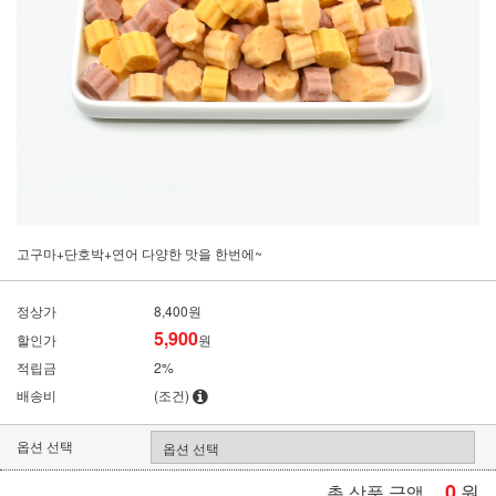
고구마+단호박+연어 다양한 맛을 한번에~
정상가
8,400원
5,900
할인가
원
적립금
2%
배송비
(조건)
옵션 선택
0
원
총 상품 금액