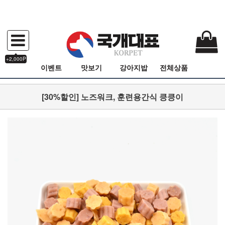
+2,000P
이벤트
맛보기
강아지밥
전체상품
[30%할인] 노즈워크, 훈련용간식 킁킁이