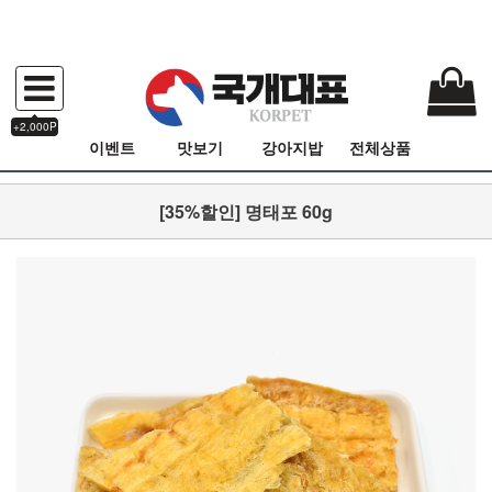
+2,000P
이벤트
맛보기
강아지밥
전체상품
[35%할인] 명태포 60g