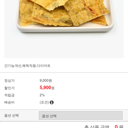
간기능개선,해독작용,다이어트
정상가
9,000원
5,900
할인가
원
적립금
2%
배송비
(조건)
옵션 선택
0
원
총 상품 금액