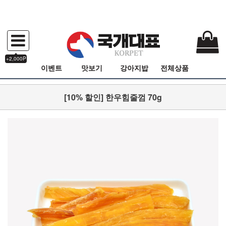
+2,000P
이벤트
맛보기
강아지밥
전체상품
[10% 할인] 한우힘줄껌 70g