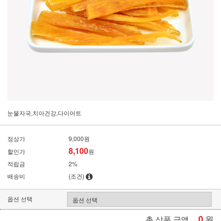
눈물자국,치아건강,다이어트
정상가
9,000원
8,100
할인가
원
적립금
2%
배송비
(조건)
옵션 선택
0
원
총 상품 금액