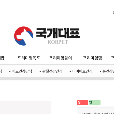
지밥
프리미엄육포
프리미엄말이
프리미엄껌