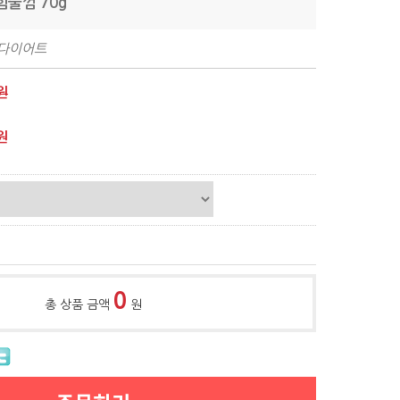
힘줄껌 70g
,다이어트
원
원
0
총 상품 금액
원