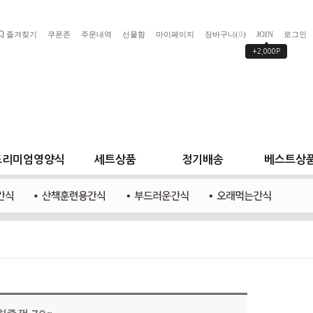
즐겨찾기
쿠폰존
주문내역
선물함
마이페이지
장바구니(
)
JOIN
로그인
0
+2,000P
프리미엄영양식
세트상품
정기배송
베스트상