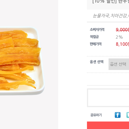
[10% 할인] 한우
눈물자국,치아건강
9,000
소비자가격
2%
적립금
8,100
판매가격
옵션 선택