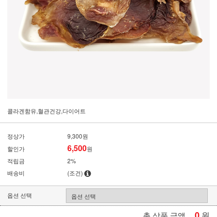
콜라겐함유,혈관건강,다이어트
정상가
9,300원
6,500
할인가
원
적립금
2%
배송비
(조건)
옵션 선택
0
원
총 상품 금액