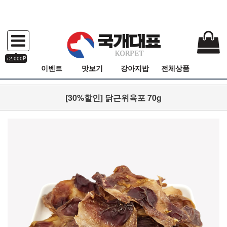
+2,000P
이벤트
맛보기
강아지밥
전체상품
[30%할인] 닭근위육포 70g