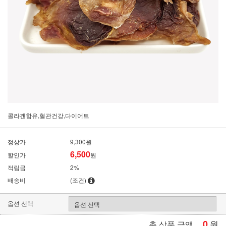
콜라겐함유,혈관건강,다이어트
정상가
9,300원
6,500
할인가
원
적립금
2%
배송비
(조건)
옵션 선택
0
원
총 상품 금액