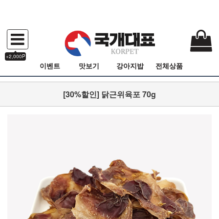
+2,000P
이벤트
맛보기
강아지밥
전체상품
[30%할인] 닭근위육포 70g