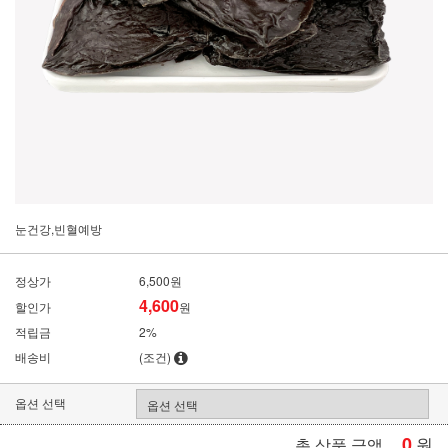
눈건강,빈혈예방
정상가
6,500원
4,600
할인가
원
적립금
2%
배송비
(조건)
옵션 선택
0
원
총 상품 금액