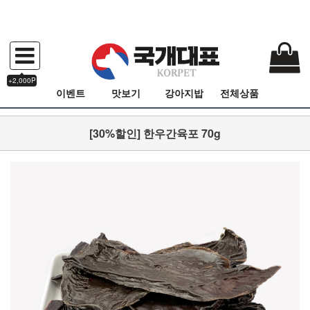
+2,000P
이벤트
맛보기
강아지밥
전체상품
[30%할인] 한우간육포 70g