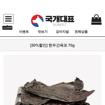
+2,000P
이벤트
맛보기
강아지밥
전체상품
[30%할인] 한우간육포 70g