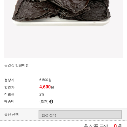
눈건강,빈혈예방
정상가
6,500원
4,600
할인가
원
적립금
2%
배송비
(조건)
옵션 선택
0
원
총 상품 금액