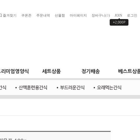
즐겨찾기
쿠폰존
주문내역
선물함
마이페이지
장바구니(
)
JOIN
로그인
0
+2,000P
프리미엄영양식
세트상품
정기배송
베스트상