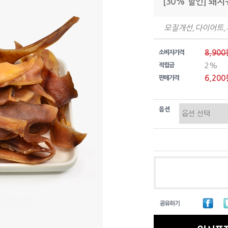
[30% 할인] 돼지
모질개선,다이어트
8,900
소비자가격
2%
적립금
6,200
판매가격
옵션