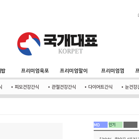
지밥
프리미엄육포
프리미엄말이
프리미엄껌