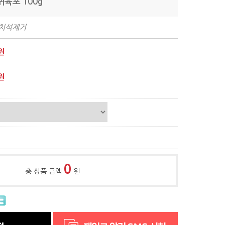
귀육포 100g
,치석제거
원
원
0
총 상품 금액
원