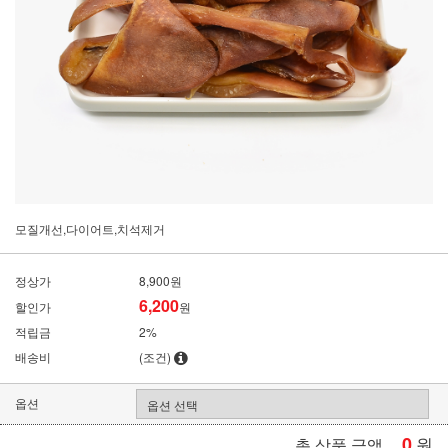
모질개선,다이어트,치석제거
정상가
8,900원
6,200
할인가
원
적립금
2%
배송비
(조건)
옵션
0
원
총 상품 금액