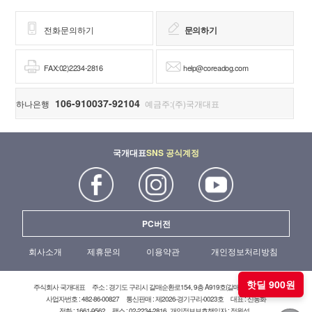
전화문의하기
문의하기
FAX:02)2234-2816
help@coreadog.com
106-910037-92104
하나은행
예금주:(주)국개대표
국개대표
SNS 공식계정
PC버전
회사소개
제휴문의
이용약관
개인정보처리방침
핫딜 900원
주식회사 국개대표
주소 : 경기도 구리시 갈매순환로154, 9층 A919호(갈매현대테라타워)
사업자번호 : 482-86-00827
통신판매 : 제2026-경기구리-0023호
대표 : 신동화
전화 : 1661-9562
팩스 : 02-2234-2816
개인정보보호책임자 : 정원석