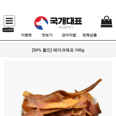
+2,000P
이벤트
맛보기
강아지밥
전체상품
[30% 할인] 돼지귀육포 100g