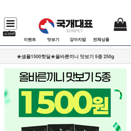
+2,000P
이벤트
맛보기
강아지밥
전체상품
★샘플1500핫딜★올바른끼니 맛보기 5종 250g