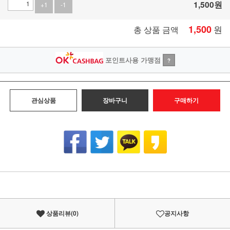
1,500
원
+1
-1
1,500
원
총 상품 금액
포인트사용 가맹점
?
관심상품
장바구니
구매하기
상품리뷰(
0
)
공지사항