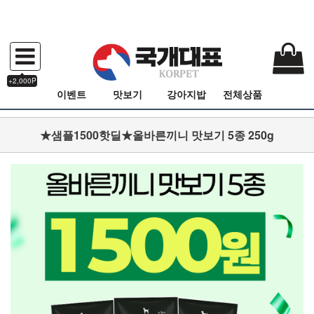
+2,000P
이벤트
맛보기
강아지밥
전체상품
★샘플1500핫딜★올바른끼니 맛보기 5종 250g