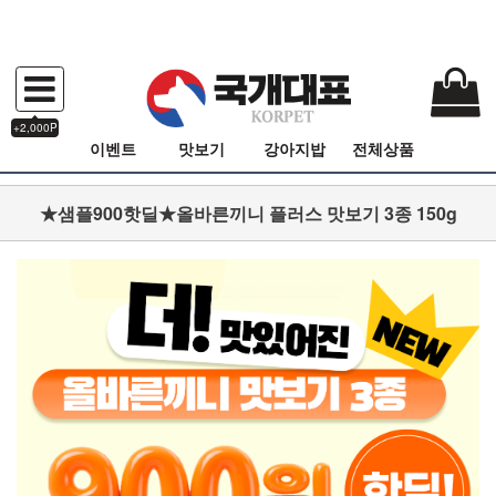
+2,000P
이벤트
맛보기
강아지밥
전체상품
★샘플900핫딜★올바른끼니 플러스 맛보기 3종 150g