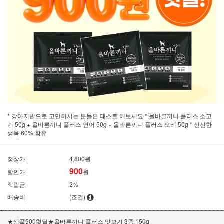
* 강아지밥으로 고민하시는 분들은 테스트 해보세요 * 올바른끼니 플러스 소고
기 50g + 올바른끼니 플러스 연어 50g + 올바른끼니 플러스 오리 50g * 신선한
생육 60% 함유
정상가
4,800원
900
할인가
원
적립금
2%
배송비
(조건)
★샘플900핫딜★올바른끼니 플러스 맛보기 3종 150g