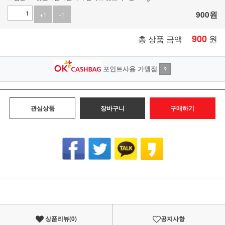
900
원
+1
-1
900
원
총 상품 금액
포인트사용 가맹점
?
관심상품
장바구니
구매하기
상품리뷰(
0
)
공지사항