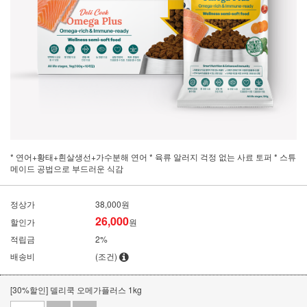
* 연어+황태+흰살생선+가수분해 연어 * 육류 알러지 걱정 없는 사료 토퍼 * 스튜
메이드 공법으로 부드러운 식감
정상가
38,000원
26,000
할인가
원
적립금
2%
배송비
(조건)
[30%할인] 델리쿡 오메가플러스 1kg