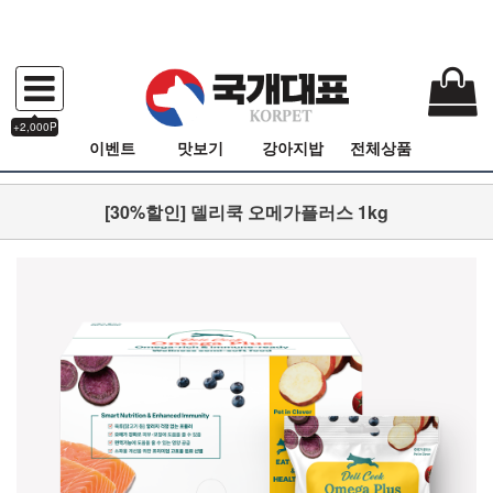
+2,000P
이벤트
맛보기
강아지밥
전체상품
[30%할인] 델리쿡 오메가플러스 1kg