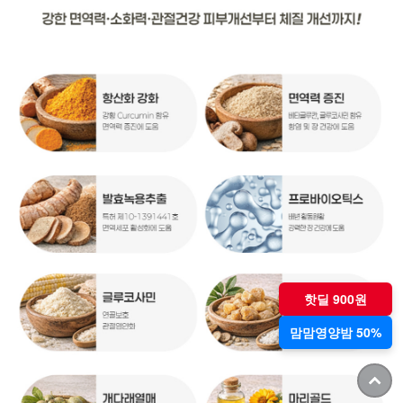
핫딜 900원
맘맘영양밤 50%